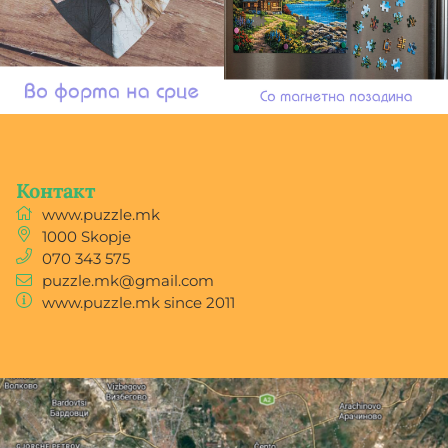
Контакт
www.puzzle.mk
1000
Skopje
070 343 575
puzzle.mk@gmail.com
www.puzzle.mk
since 2011