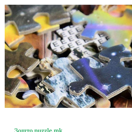
Зошто puzzle.mk