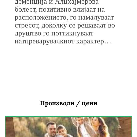
деменција и Алцхајмерова
болест, позитивно влијаат на
расположението, го намалуваат
стресот, доколку се решаваат во
друштво го поттикнуваат
натпреварувачкиот карактер…
Производи / цени